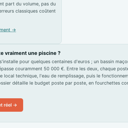
t part du volume, pas du
erreurs classiques coûtent
pement →
e vraiment une piscine ?
 s'installe pour quelques centaines d'euros ; un bassin maç
passe couramment 50 000 €. Entre les deux, chaque poste s
 le local technique, l'eau de remplissage, puis le fonctionn
ssier détaille le budget poste par poste, en fourchettes co
t réel →