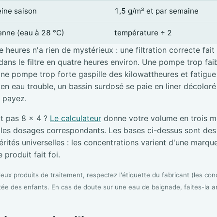
eine saison
1,5 g/m³ et par semaine
ienne (eau à 28 °C)
température ÷ 2
 heures n'a rien de mystérieux : une filtration correcte fait
ans le filtre en quatre heures environ. Une pompe trop faibl
une pompe trop forte gaspille des kilowattheures et fatigue l
e en eau trouble, un bassin surdosé se paie en liner décolor
i payez.
it pas 8 × 4 ?
Le calculateur
donne votre volume en trois me
s les dosages correspondants. Les bases ci-dessus sont de
rités universelles : les concentrations varient d'une marque 
 produit fait foi.
ux produits de traitement, respectez l'étiquette du fabricant (les conc
tée des enfants. En cas de doute sur une eau de baignade, faites-la a