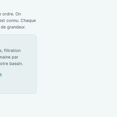
e ordre. On
 est connu. Chaque
 de grandeur.
 filtration
emaine par
otre bassin.
 →