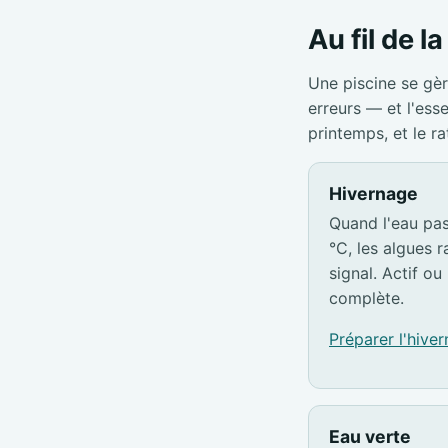
Au fil de l
Une piscine se gèr
erreurs — et l'ess
printemps, et le r
Hivernage
Quand l'eau pa
°C, les algues ra
signal. Actif ou 
complète.
Préparer l'hive
Eau verte