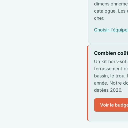
dimensionnemen
catalogue. Les 
cher.
Choisir l'équi
Combien coût
Un kit hors-sol
terrassement dé
bassin, le trou,
année. Notre do
datées 2026.
Voir le budge