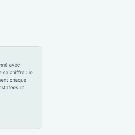
onné avec
e chiffre : le
ement chaque
nstatées et