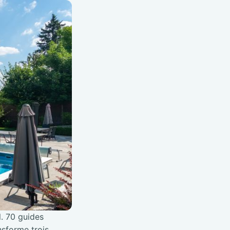
l. 70 guides
nsforme trois