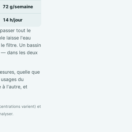
72 g/semaine
14 h/jour
 passer tout le
e laisse l'eau
e filtre. Un bassin
é — dans les deux
sures, quelle que
s usages du
à l'autre, et
entrations varient) et
nalyser.