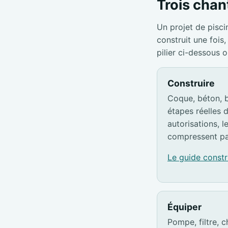
Trois chant
Un projet de pisci
construit une foi
pilier ci-dessous 
Construire
Coque, béton, b
étapes réelles d
autorisations, l
compressent pa
Le guide const
Équiper
Pompe, filtre, c