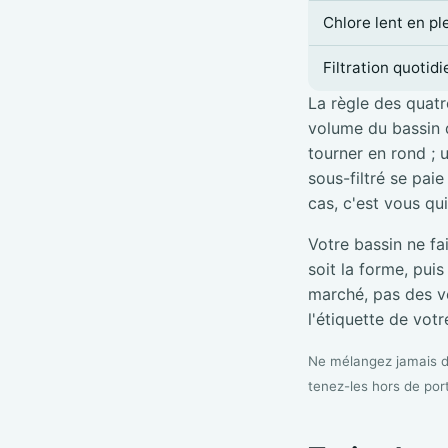
Chlore lent en pl
Filtration quotid
La règle des quatre
volume du bassin d
tourner en rond ; 
sous-filtré se pai
cas, c'est vous qu
Votre bassin ne fa
soit la forme, pui
marché, pas des vé
l'étiquette de votre
Ne mélangez jamais de
tenez-les hors de por