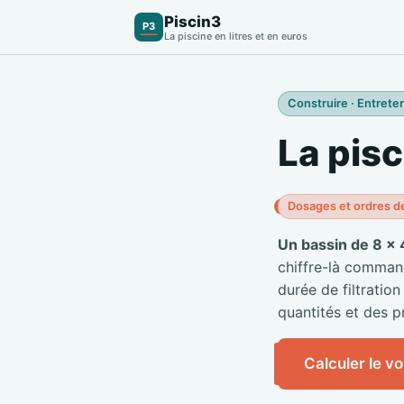
Piscin3
P3
La piscine en litres et en euros
Construire · Entreten
La pisc
Dosages et ordres d
Un bassin de 8 × 
chiffre-là commande
durée de filtration
quantités et des pr
Calculer le v