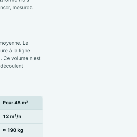
nser, mesurez.
 moyenne. Le
re à la ligne
m. Ce volume n'est
 découlent
Pour 48 m³
12 m³/h
≈ 190 kg