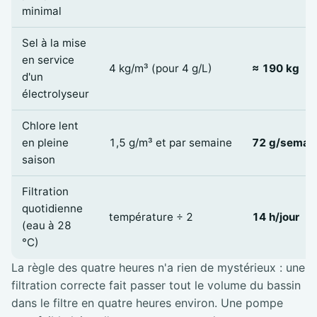
minimal
Sel à la mise
en service
4 kg/m³ (pour 4 g/L)
≈ 190 kg
d'un
électrolyseur
Chlore lent
en pleine
1,5 g/m³ et par semaine
72 g/semai
saison
Filtration
quotidienne
température ÷ 2
14 h/jour
(eau à 28
°C)
La règle des quatre heures n'a rien de mystérieux : une
filtration correcte fait passer tout le volume du bassin
dans le filtre en quatre heures environ. Une pompe