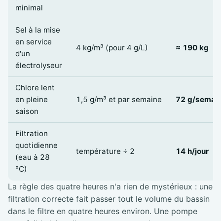
minimal
Sel à la mise
en service
4 kg/m³ (pour 4 g/L)
≈ 190 kg
d'un
électrolyseur
Chlore lent
en pleine
1,5 g/m³ et par semaine
72 g/semai
saison
Filtration
quotidienne
température ÷ 2
14 h/jour
(eau à 28
°C)
La règle des quatre heures n'a rien de mystérieux : une
filtration correcte fait passer tout le volume du bassin
dans le filtre en quatre heures environ. Une pompe