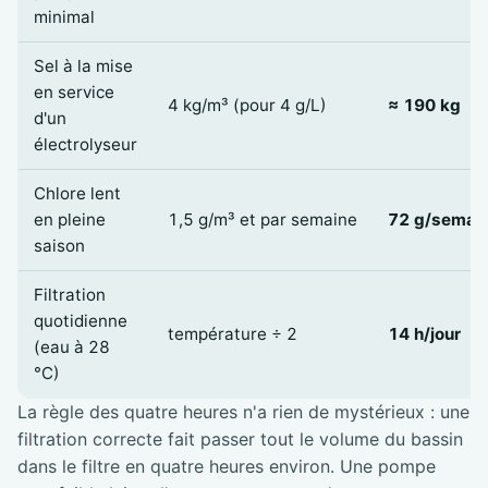
minimal
Sel à la mise
en service
4 kg/m³ (pour 4 g/L)
≈ 190 kg
d'un
électrolyseur
Chlore lent
en pleine
1,5 g/m³ et par semaine
72 g/semai
saison
Filtration
quotidienne
température ÷ 2
14 h/jour
(eau à 28
°C)
La règle des quatre heures n'a rien de mystérieux : une
filtration correcte fait passer tout le volume du bassin
dans le filtre en quatre heures environ. Une pompe