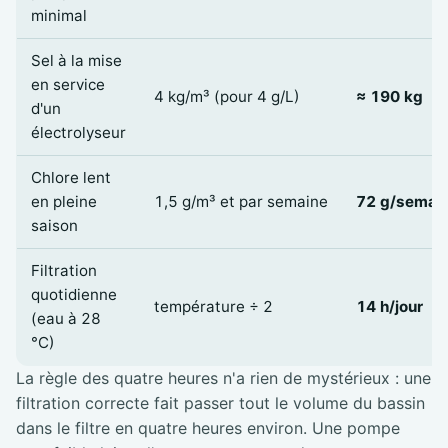
minimal
Sel à la mise
en service
4 kg/m³ (pour 4 g/L)
≈ 190 kg
d'un
électrolyseur
Chlore lent
en pleine
1,5 g/m³ et par semaine
72 g/semai
saison
Filtration
quotidienne
température ÷ 2
14 h/jour
(eau à 28
°C)
La règle des quatre heures n'a rien de mystérieux : une
filtration correcte fait passer tout le volume du bassin
dans le filtre en quatre heures environ. Une pompe