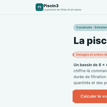
Piscin3
P3
La piscine en litres et en euros
Construire · Entreten
La pisc
Dosages et ordres d
Un bassin de 8 × 
chiffre-là commande
durée de filtration
quantités et des pr
Calculer le v