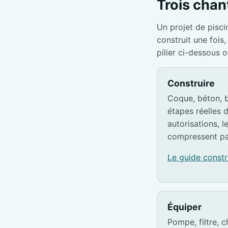
Trois chant
Un projet de pisci
construit une foi
pilier ci-dessous 
Construire
Coque, béton, b
étapes réelles d
autorisations, l
compressent pa
Le guide const
Équiper
Pompe, filtre, c