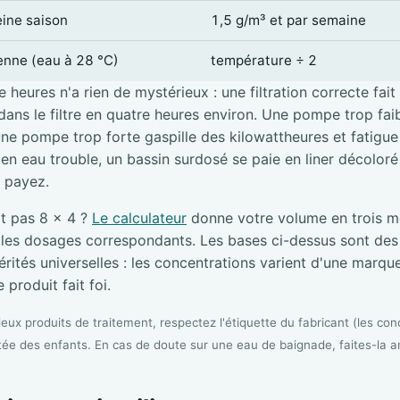
eine saison
1,5 g/m³ et par semaine
ienne (eau à 28 °C)
température ÷ 2
 heures n'a rien de mystérieux : une filtration correcte fait
ans le filtre en quatre heures environ. Une pompe trop faibl
une pompe trop forte gaspille des kilowattheures et fatigue l
e en eau trouble, un bassin surdosé se paie en liner décolor
i payez.
it pas 8 × 4 ?
Le calculateur
donne votre volume en trois me
s les dosages correspondants. Les bases ci-dessus sont de
rités universelles : les concentrations varient d'une marque 
 produit fait foi.
ux produits de traitement, respectez l'étiquette du fabricant (les conc
tée des enfants. En cas de doute sur une eau de baignade, faites-la a