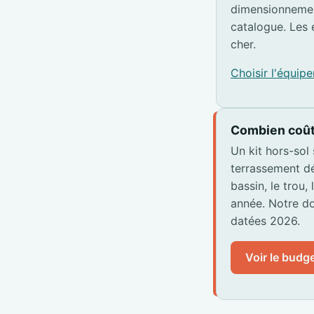
dimensionnemen
catalogue. Les 
cher.
Choisir l'équi
Combien coût
Un kit hors-sol
terrassement dé
bassin, le trou,
année. Notre do
datées 2026.
Voir le budge