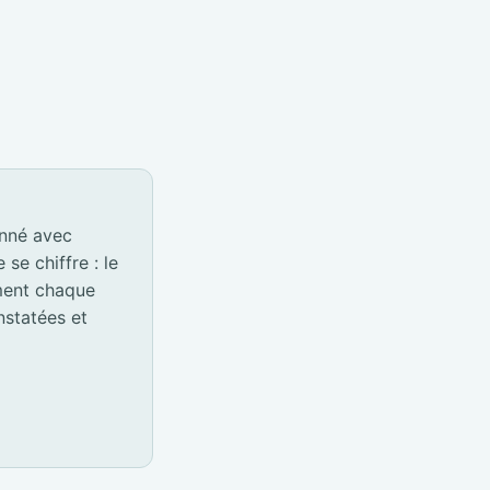
onné avec
e chiffre : le
ement chaque
nstatées et