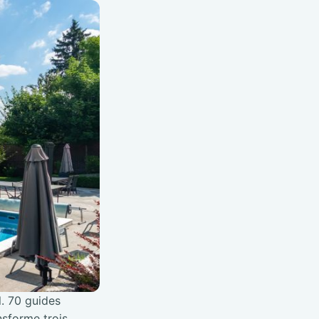
l. 70 guides
nsforme trois