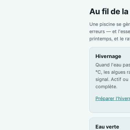
Au fil de l
Une piscine se gèr
erreurs — et l'ess
printemps, et le r
Hivernage
Quand l'eau pa
°C, les algues ra
signal. Actif ou 
complète.
Préparer l'hive
Eau verte