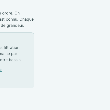
e ordre. On
 est connu. Chaque
 de grandeur.
 filtration
emaine par
otre bassin.
 →