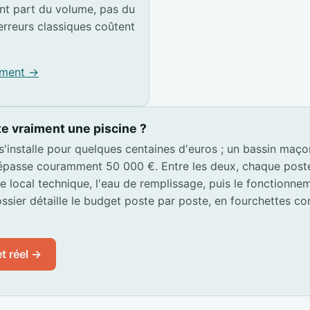
t part du volume, pas du
erreurs classiques coûtent
pement →
e vraiment une piscine ?
 s'installe pour quelques centaines d'euros ; un bassin maç
passe couramment 50 000 €. Entre les deux, chaque poste s
 le local technique, l'eau de remplissage, puis le fonctionn
ssier détaille le budget poste par poste, en fourchettes co
t réel →