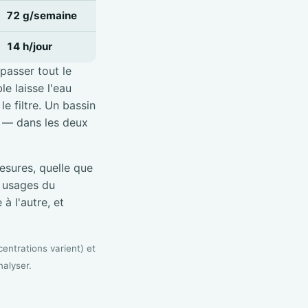
72 g/semaine
14 h/jour
 passer tout le
e laisse l'eau
e filtre. Un bassin
é — dans les deux
sures, quelle que
s usages du
à l'autre, et
entrations varient) et
nalyser.