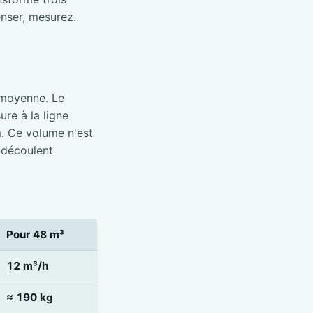
nser, mesurez.
 moyenne. Le
re à la ligne
m. Ce volume n'est
 découlent
Pour 48 m³
12 m³/h
≈ 190 kg