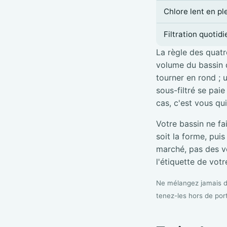
Chlore lent en pl
Filtration quotid
La règle des quatre
volume du bassin d
tourner en rond ; 
sous-filtré se pai
cas, c'est vous qu
Votre bassin ne fa
soit la forme, pui
marché, pas des vé
l'étiquette de votre
Ne mélangez jamais de
tenez-les hors de por