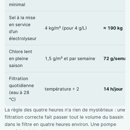
minimal
Sel à la mise
en service
4 kg/m³ (pour 4 g/L)
≈ 190 kg
d'un
électrolyseur
Chlore lent
en pleine
1,5 g/m³ et par semaine
72 g/semai
saison
Filtration
quotidienne
température ÷ 2
14 h/jour
(eau à 28
°C)
La règle des quatre heures n'a rien de mystérieux : une
filtration correcte fait passer tout le volume du bassin
dans le filtre en quatre heures environ. Une pompe