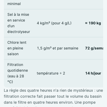
minimal
Sel à la mise
en service
4 kg/m³ (pour 4 g/L)
≈ 190 kg
d'un
électrolyseur
Chlore lent
en pleine
1,5 g/m³ et par semaine
72 g/semai
saison
Filtration
quotidienne
température ÷ 2
14 h/jour
(eau à 28
°C)
La règle des quatre heures n'a rien de mystérieux : une
filtration correcte fait passer tout le volume du bassin
dans le filtre en quatre heures environ. Une pompe