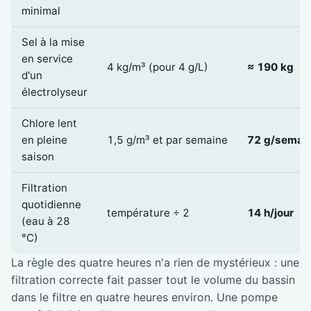
minimal
Sel à la mise
en service
4 kg/m³ (pour 4 g/L)
≈ 190 kg
d'un
électrolyseur
Chlore lent
en pleine
1,5 g/m³ et par semaine
72 g/semai
saison
Filtration
quotidienne
température ÷ 2
14 h/jour
(eau à 28
°C)
La règle des quatre heures n'a rien de mystérieux : une
filtration correcte fait passer tout le volume du bassin
dans le filtre en quatre heures environ. Une pompe