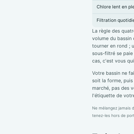
Chlore lent en pl
Filtration quotid
La règle des quatre
volume du bassin d
tourner en rond ; 
sous-filtré se pai
cas, c'est vous qu
Votre bassin ne fa
soit la forme, pui
marché, pas des vé
l'étiquette de votre
Ne mélangez jamais de
tenez-les hors de por