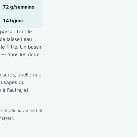
72 g/semaine
14 h/jour
 passer tout le
e laisse l'eau
e filtre. Un bassin
é — dans les deux
sures, quelle que
s usages du
à l'autre, et
entrations varient) et
nalyser.