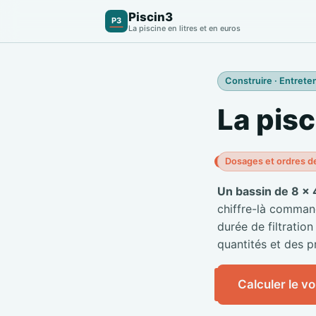
Piscin3
P3
La piscine en litres et en euros
Construire · Entreten
La pisc
Dosages et ordres d
Un bassin de 8 × 
chiffre-là commande
durée de filtration
quantités et des pr
Calculer le v