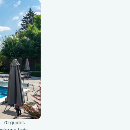
l. 70 guides
nsforme trois