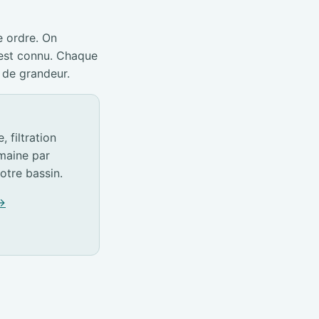
e ordre. On
 est connu. Chaque
 de grandeur.
 filtration
emaine par
otre bassin.
 →