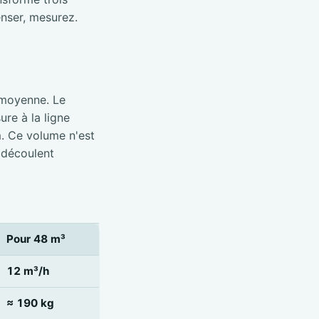
nser, mesurez.
 moyenne. Le
re à la ligne
m. Ce volume n'est
 découlent
Pour 48 m³
12 m³/h
≈ 190 kg