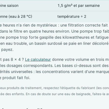
eine saison
1,5 g/m³ et par semaine
ienne (eau à 28 °C)
température ÷ 2
 heures n'a rien de mystérieux : une filtration correcte fait
ans le filtre en quatre heures environ. Une pompe trop faibl
une pompe trop forte gaspille des kilowattheures et fatigue l
e en eau trouble, un bassin surdosé se paie en liner décolor
i payez.
it pas 8 × 4 ?
Le calculateur
donne votre volume en trois me
s les dosages correspondants. Les bases ci-dessus sont de
rités universelles : les concentrations varient d'une marque 
 produit fait foi.
ux produits de traitement, respectez l'étiquette du fabricant (les conc
tée des enfants. En cas de doute sur une eau de baignade, faites-la a