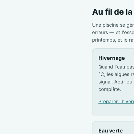
Au fil de l
Une piscine se gèr
erreurs — et l'ess
printemps, et le r
Hivernage
Quand l'eau pa
°C, les algues ra
signal. Actif ou 
complète.
Préparer l'hive
Eau verte