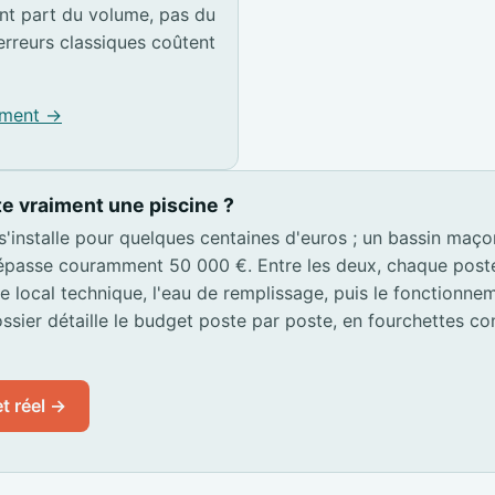
t part du volume, pas du
erreurs classiques coûtent
pement →
e vraiment une piscine ?
 s'installe pour quelques centaines d'euros ; un bassin maç
passe couramment 50 000 €. Entre les deux, chaque poste s
 le local technique, l'eau de remplissage, puis le fonctionn
ssier détaille le budget poste par poste, en fourchettes co
t réel →