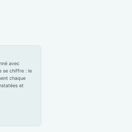
onné avec
e chiffre : le
ement chaque
nstatées et