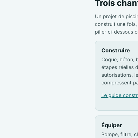
Trois chant
Un projet de pisci
construit une foi
pilier ci-dessous 
Construire
Coque, béton, b
étapes réelles d
autorisations, l
compressent pa
Le guide const
Équiper
Pompe, filtre, c