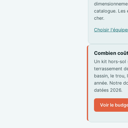
dimensionnemen
catalogue. Les 
cher.
Choisir l'équi
Combien coût
Un kit hors-sol
terrassement dé
bassin, le trou,
année. Notre do
datées 2026.
Voir le budge