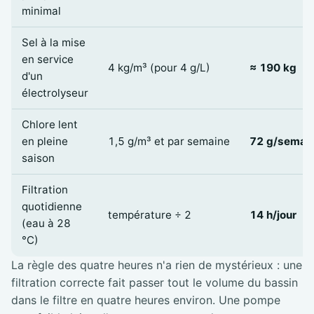
minimal
Sel à la mise
en service
4 kg/m³ (pour 4 g/L)
≈ 190 kg
d'un
électrolyseur
Chlore lent
en pleine
1,5 g/m³ et par semaine
72 g/semai
saison
Filtration
quotidienne
température ÷ 2
14 h/jour
(eau à 28
°C)
La règle des quatre heures n'a rien de mystérieux : une
filtration correcte fait passer tout le volume du bassin
dans le filtre en quatre heures environ. Une pompe