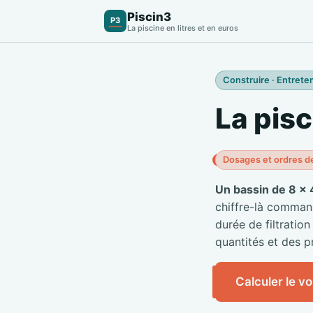
Piscin3
P3
La piscine en litres et en euros
Construire · Entreten
La pisc
Dosages et ordres d
Un bassin de 8 × 
chiffre-là commande
durée de filtration
quantités et des pr
Calculer le v