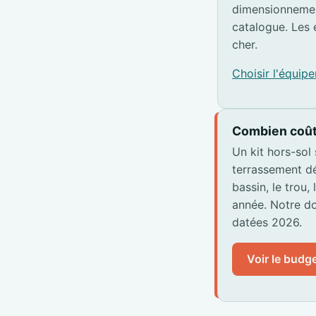
dimensionnemen
catalogue. Les 
cher.
Choisir l'équi
Combien coût
Un kit hors-sol
terrassement dé
bassin, le trou,
année. Notre do
datées 2026.
Voir le budge