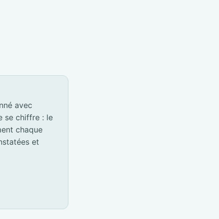
onné avec
e chiffre : le
ement chaque
nstatées et