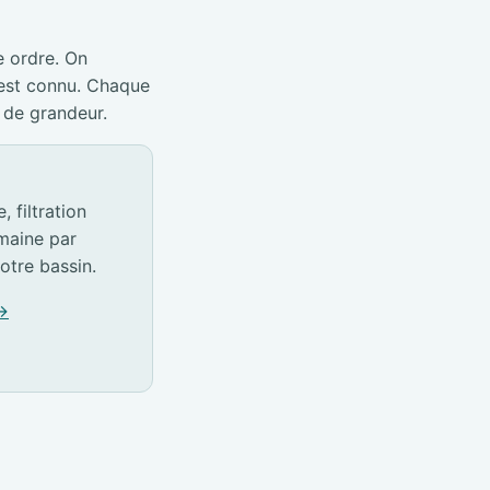
e ordre. On
 est connu. Chaque
 de grandeur.
 filtration
emaine par
otre bassin.
 →