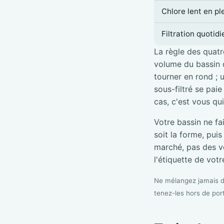
Chlore lent en pl
Filtration quotid
La règle des quatre
volume du bassin d
tourner en rond ; 
sous-filtré se pai
cas, c'est vous qu
Votre bassin ne fa
soit la forme, pui
marché, pas des vé
l'étiquette de votre
Ne mélangez jamais de
tenez-les hors de por