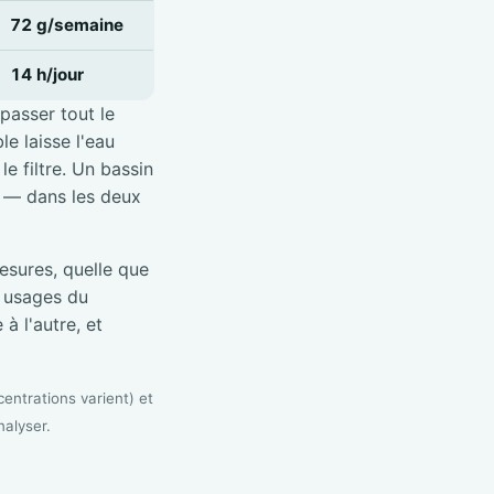
72 g/semaine
14 h/jour
 passer tout le
e laisse l'eau
e filtre. Un bassin
é — dans les deux
sures, quelle que
s usages du
à l'autre, et
entrations varient) et
nalyser.