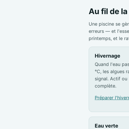
Au fil de l
Une piscine se gèr
erreurs — et l'ess
printemps, et le r
Hivernage
Quand l'eau pa
°C, les algues ra
signal. Actif ou 
complète.
Préparer l'hive
Eau verte