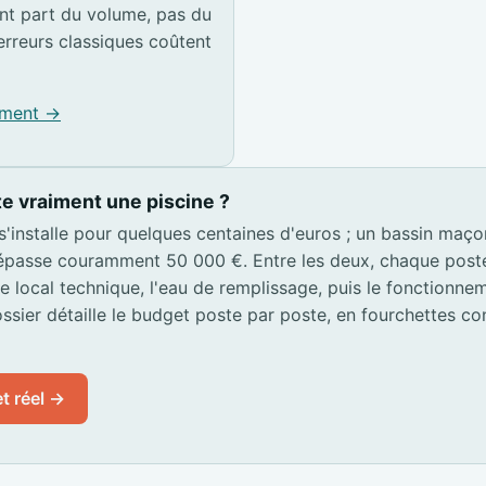
t part du volume, pas du
erreurs classiques coûtent
pement →
e vraiment une piscine ?
 s'installe pour quelques centaines d'euros ; un bassin maç
passe couramment 50 000 €. Entre les deux, chaque poste s
 le local technique, l'eau de remplissage, puis le fonctionn
ssier détaille le budget poste par poste, en fourchettes co
t réel →