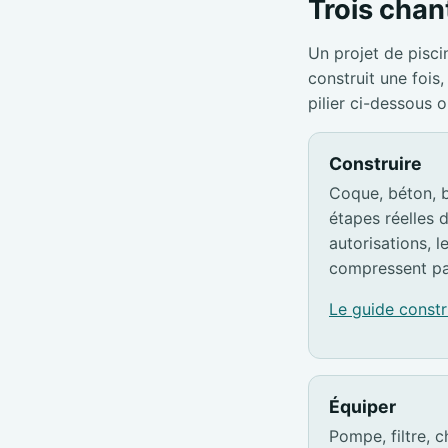
Trois chant
Un projet de pisci
construit une foi
pilier ci-dessous 
Construire
Coque, béton, b
étapes réelles d
autorisations, l
compressent pa
Le guide const
Équiper
Pompe, filtre, c