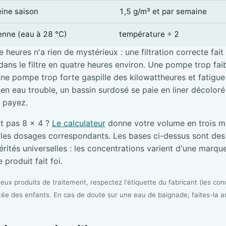
eine saison
1,5 g/m³ et par semaine
ienne (eau à 28 °C)
température ÷ 2
 heures n'a rien de mystérieux : une filtration correcte fait
ans le filtre en quatre heures environ. Une pompe trop faibl
une pompe trop forte gaspille des kilowattheures et fatigue l
e en eau trouble, un bassin surdosé se paie en liner décolor
i payez.
it pas 8 × 4 ?
Le calculateur
donne votre volume en trois me
s les dosages correspondants. Les bases ci-dessus sont de
rités universelles : les concentrations varient d'une marque 
 produit fait foi.
ux produits de traitement, respectez l'étiquette du fabricant (les conc
tée des enfants. En cas de doute sur une eau de baignade, faites-la a