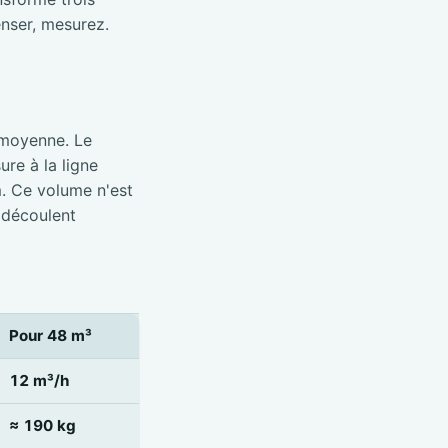
nser, mesurez.
 moyenne. Le
re à la ligne
m. Ce volume n'est
 découlent
Pour 48 m³
12 m³/h
≈ 190 kg