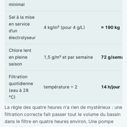
minimal
Sel à la mise
en service
4 kg/m³ (pour 4 g/L)
≈ 190 kg
d'un
électrolyseur
Chlore lent
en pleine
1,5 g/m³ et par semaine
72 g/semai
saison
Filtration
quotidienne
température ÷ 2
14 h/jour
(eau à 28
°C)
La règle des quatre heures n'a rien de mystérieux : une
filtration correcte fait passer tout le volume du bassin
dans le filtre en quatre heures environ. Une pompe