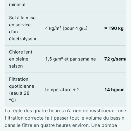
minimal
Sel à la mise
en service
4 kg/m³ (pour 4 g/L)
≈ 190 kg
d'un
électrolyseur
Chlore lent
en pleine
1,5 g/m³ et par semaine
72 g/semai
saison
Filtration
quotidienne
température ÷ 2
14 h/jour
(eau à 28
°C)
La règle des quatre heures n'a rien de mystérieux : une
filtration correcte fait passer tout le volume du bassin
dans le filtre en quatre heures environ. Une pompe