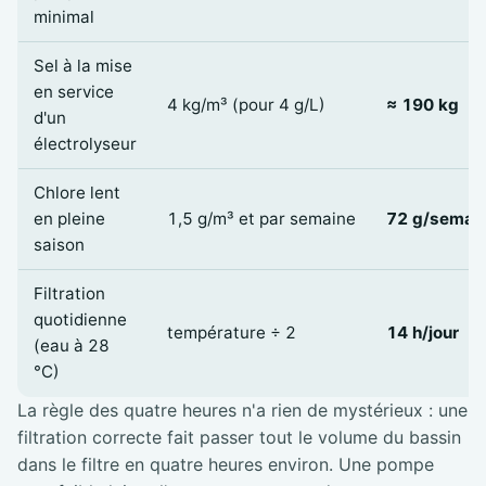
minimal
Sel à la mise
en service
4 kg/m³ (pour 4 g/L)
≈ 190 kg
d'un
électrolyseur
Chlore lent
en pleine
1,5 g/m³ et par semaine
72 g/semai
saison
Filtration
quotidienne
température ÷ 2
14 h/jour
(eau à 28
°C)
La règle des quatre heures n'a rien de mystérieux : une
filtration correcte fait passer tout le volume du bassin
dans le filtre en quatre heures environ. Une pompe