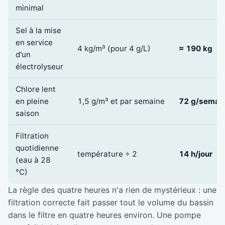
minimal
Sel à la mise
en service
4 kg/m³ (pour 4 g/L)
≈ 190 kg
d'un
électrolyseur
Chlore lent
en pleine
1,5 g/m³ et par semaine
72 g/semai
saison
Filtration
quotidienne
température ÷ 2
14 h/jour
(eau à 28
°C)
La règle des quatre heures n'a rien de mystérieux : une
filtration correcte fait passer tout le volume du bassin
dans le filtre en quatre heures environ. Une pompe