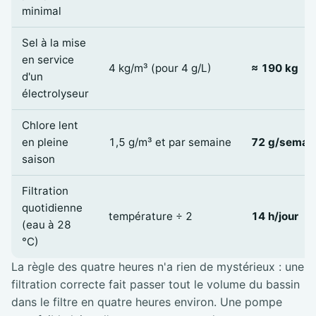
minimal
Sel à la mise
en service
4 kg/m³ (pour 4 g/L)
≈ 190 kg
d'un
électrolyseur
Chlore lent
en pleine
1,5 g/m³ et par semaine
72 g/semai
saison
Filtration
quotidienne
température ÷ 2
14 h/jour
(eau à 28
°C)
La règle des quatre heures n'a rien de mystérieux : une
filtration correcte fait passer tout le volume du bassin
dans le filtre en quatre heures environ. Une pompe