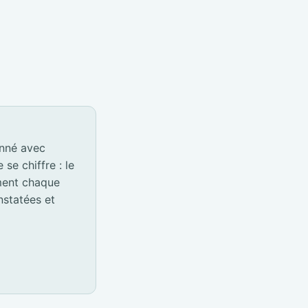
onné avec
e chiffre : le
ement chaque
nstatées et