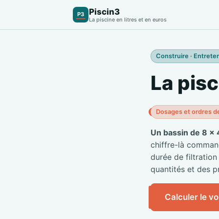
Piscin3
P3
La piscine en litres et en euros
Construire · Entreten
La pisc
Dosages et ordres d
Un bassin de 8 × 
chiffre-là commande
durée de filtration
quantités et des pr
Calculer le v