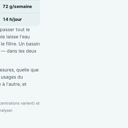
72 g/semaine
14 h/jour
 passer tout le
e laisse l'eau
e filtre. Un bassin
é — dans les deux
sures, quelle que
s usages du
à l'autre, et
entrations varient) et
nalyser.