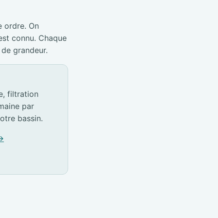
e ordre. On
 est connu. Chaque
 de grandeur.
 filtration
emaine par
otre bassin.
 →