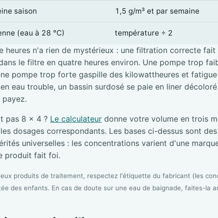
eine saison
1,5 g/m³ et par semaine
ienne (eau à 28 °C)
température ÷ 2
 heures n'a rien de mystérieux : une filtration correcte fait
ans le filtre en quatre heures environ. Une pompe trop faibl
une pompe trop forte gaspille des kilowattheures et fatigue l
e en eau trouble, un bassin surdosé se paie en liner décolor
i payez.
it pas 8 × 4 ?
Le calculateur
donne votre volume en trois me
s les dosages correspondants. Les bases ci-dessus sont de
rités universelles : les concentrations varient d'une marque 
 produit fait foi.
ux produits de traitement, respectez l'étiquette du fabricant (les conc
tée des enfants. En cas de doute sur une eau de baignade, faites-la a