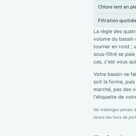
Chlore lent en pl
Filtration quotid
La règle des quatre
volume du bassin d
tourner en rond ; 
sous-filtré se pai
cas, c'est vous qu
Votre bassin ne fa
soit la forme, pui
marché, pas des vé
l'étiquette de votre
Ne mélangez jamais de
tenez-les hors de por