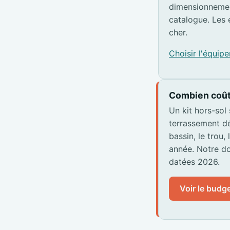
dimensionnemen
catalogue. Les 
cher.
Choisir l'équi
Combien coût
Un kit hors-sol
terrassement dé
bassin, le trou,
année. Notre do
datées 2026.
Voir le budge