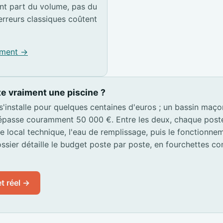
t part du volume, pas du
erreurs classiques coûtent
pement →
e vraiment une piscine ?
 s'installe pour quelques centaines d'euros ; un bassin maç
passe couramment 50 000 €. Entre les deux, chaque poste s
 le local technique, l'eau de remplissage, puis le fonctionn
ssier détaille le budget poste par poste, en fourchettes co
t réel →