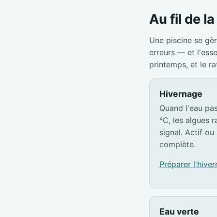
Au fil de l
Une piscine se gèr
erreurs — et l'ess
printemps, et le r
Hivernage
Quand l'eau pa
°C, les algues ra
signal. Actif ou 
complète.
Préparer l'hive
Eau verte