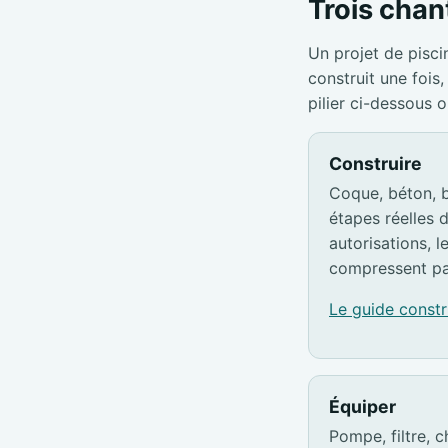
Trois chant
Un projet de pisci
construit une foi
pilier ci-dessous 
Construire
Coque, béton, b
étapes réelles d
autorisations, l
compressent pa
Le guide const
Équiper
Pompe, filtre, c