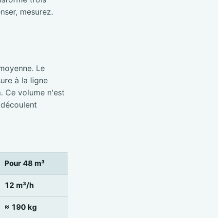
nser, mesurez.
 moyenne. Le
re à la ligne
m. Ce volume n'est
 découlent
Pour 48 m³
12 m³/h
≈ 190 kg