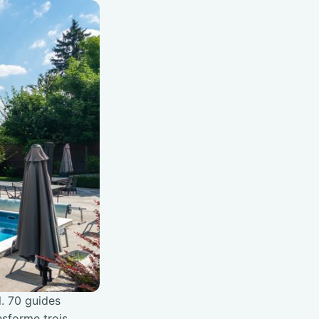
l. 70 guides
nsforme trois