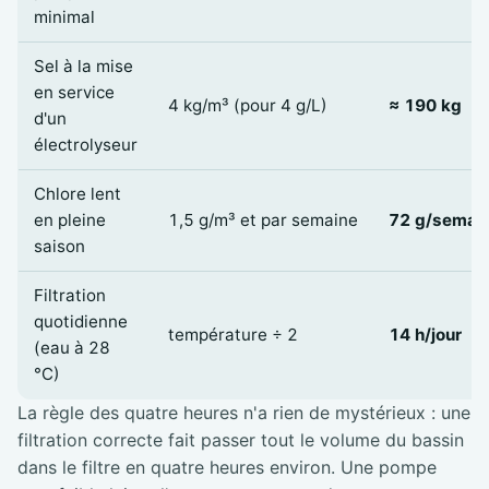
minimal
Sel à la mise
en service
4 kg/m³ (pour 4 g/L)
≈ 190 kg
d'un
électrolyseur
Chlore lent
en pleine
1,5 g/m³ et par semaine
72 g/semai
saison
Filtration
quotidienne
température ÷ 2
14 h/jour
(eau à 28
°C)
La règle des quatre heures n'a rien de mystérieux : une
filtration correcte fait passer tout le volume du bassin
dans le filtre en quatre heures environ. Une pompe