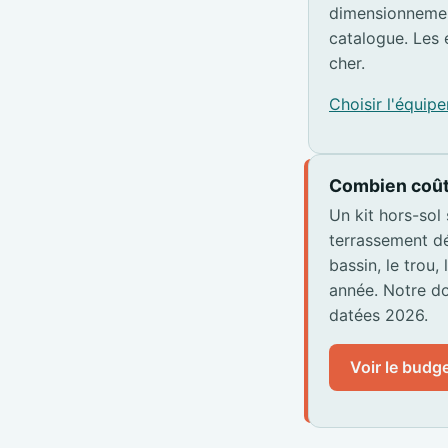
dimensionnemen
catalogue. Les 
cher.
Choisir l'équi
Combien coût
Un kit hors-sol
terrassement dé
bassin, le trou,
année. Notre do
datées 2026.
Voir le budge