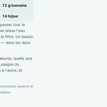
72 g/semaine
14 h/jour
 passer tout le
e laisse l'eau
e filtre. Un bassin
é — dans les deux
sures, quelle que
s usages du
à l'autre, et
entrations varient) et
nalyser.