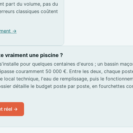
t part du volume, pas du
erreurs classiques coûtent
pement →
e vraiment une piscine ?
 s'installe pour quelques centaines d'euros ; un bassin maç
passe couramment 50 000 €. Entre les deux, chaque poste s
 le local technique, l'eau de remplissage, puis le fonctionn
ssier détaille le budget poste par poste, en fourchettes co
t réel →