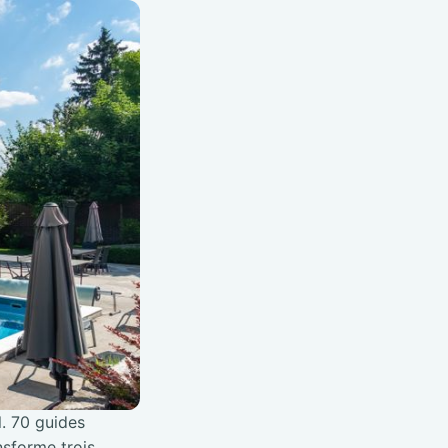
l. 70 guides
nsforme trois