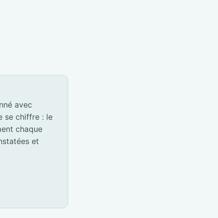
onné avec
e chiffre : le
ement chaque
nstatées et