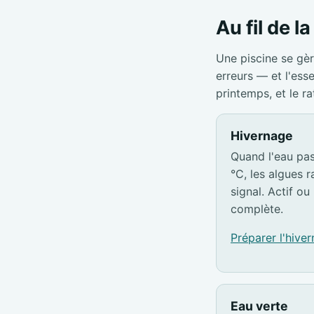
Au fil de l
Une piscine se gèr
erreurs — et l'ess
printemps, et le r
Hivernage
Quand l'eau pa
°C, les algues ra
signal. Actif ou 
complète.
Préparer l'hive
Eau verte