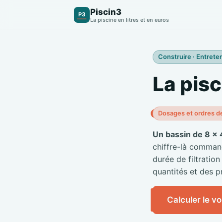
Piscin3
P3
La piscine en litres et en euros
Construire · Entreten
La pisc
Dosages et ordres d
Un bassin de 8 × 
chiffre-là commande
durée de filtration
quantités et des pr
Calculer le v