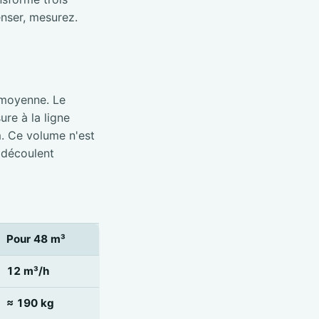
nser, mesurez.
 moyenne. Le
re à la ligne
m. Ce volume n'est
 découlent
Pour 48 m³
12 m³/h
≈ 190 kg