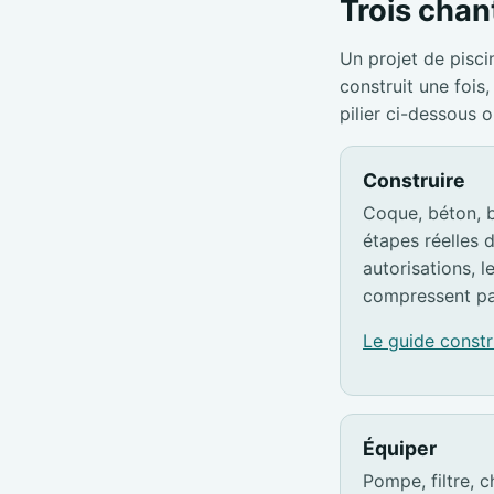
Trois chant
Un projet de pisci
construit une foi
pilier ci-dessous 
Construire
Coque, béton, b
étapes réelles d
autorisations, l
compressent pa
Le guide const
Équiper
Pompe, filtre, c