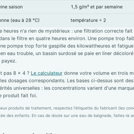
eine saison
1,5 g/m³ et par semaine
ienne (eau à 28 °C)
température ÷ 2
 heures n'a rien de mystérieux : une filtration correcte fait
ans le filtre en quatre heures environ. Une pompe trop faibl
une pompe trop forte gaspille des kilowattheures et fatigue l
e en eau trouble, un bassin surdosé se paie en liner décolor
i payez.
it pas 8 × 4 ?
Le calculateur
donne votre volume en trois me
s les dosages correspondants. Les bases ci-dessus sont de
rités universelles : les concentrations varient d'une marque 
 produit fait foi.
ux produits de traitement, respectez l'étiquette du fabricant (les conc
tée des enfants. En cas de doute sur une eau de baignade, faites-la a