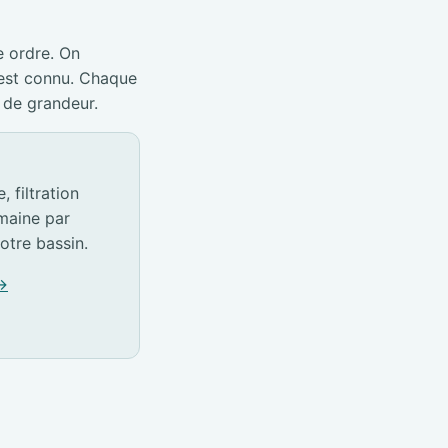
e ordre. On
 est connu. Chaque
 de grandeur.
 filtration
emaine par
otre bassin.
 →