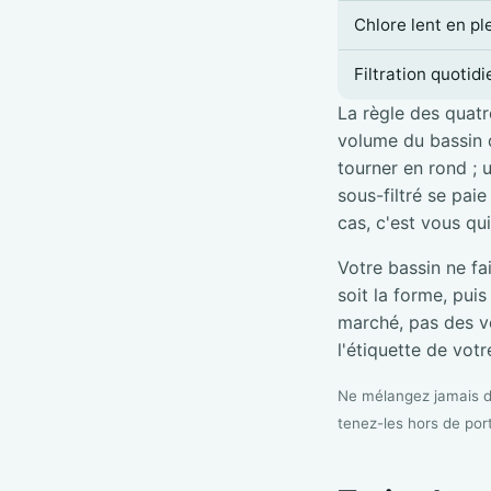
Chlore lent en pl
Filtration quotid
La règle des quatre
volume du bassin d
tourner en rond ; 
sous-filtré se pai
cas, c'est vous qu
Votre bassin ne fa
soit la forme, pui
marché, pas des vé
l'étiquette de votre
Ne mélangez jamais de
tenez-les hors de por