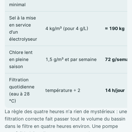
minimal
Sel à la mise
en service
4 kg/m³ (pour 4 g/L)
≈ 190 kg
d'un
électrolyseur
Chlore lent
en pleine
1,5 g/m³ et par semaine
72 g/semai
saison
Filtration
quotidienne
température ÷ 2
14 h/jour
(eau à 28
°C)
La règle des quatre heures n'a rien de mystérieux : une
filtration correcte fait passer tout le volume du bassin
dans le filtre en quatre heures environ. Une pompe