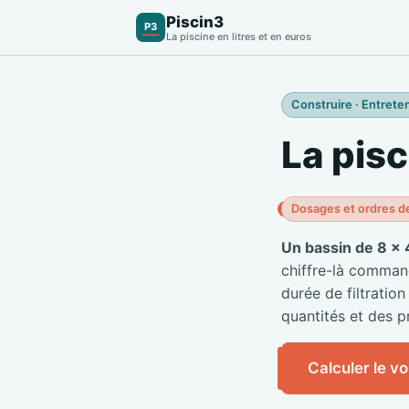
Piscin3
P3
La piscine en litres et en euros
Construire · Entreten
La pisc
Dosages et ordres d
Un bassin de 8 × 
chiffre-là commande
durée de filtration
quantités et des pr
Calculer le v