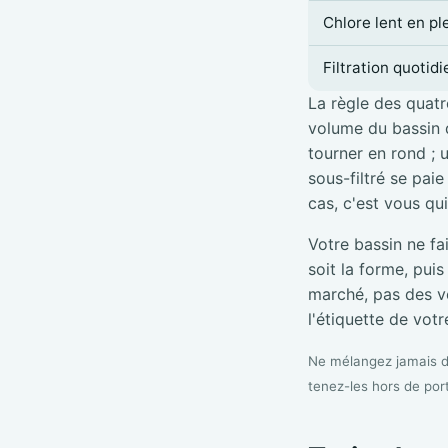
Chlore lent en pl
Filtration quotid
La règle des quatre
volume du bassin d
tourner en rond ; 
sous-filtré se pai
cas, c'est vous qu
Votre bassin ne fa
soit la forme, pui
marché, pas des vé
l'étiquette de votre
Ne mélangez jamais de
tenez-les hors de por