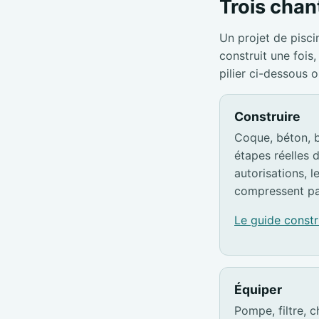
Trois chant
Un projet de pisci
construit une foi
pilier ci-dessous 
Construire
Coque, béton, b
étapes réelles d
autorisations, l
compressent pa
Le guide const
Équiper
Pompe, filtre, c