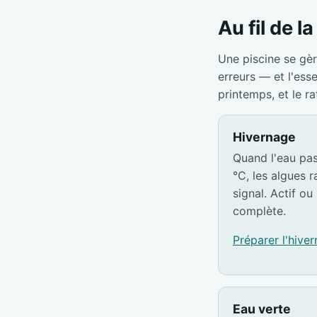
Au fil de l
Une piscine se gèr
erreurs — et l'ess
printemps, et le r
Hivernage
Quand l'eau pa
°C, les algues ra
signal. Actif ou 
complète.
Préparer l'hive
Eau verte