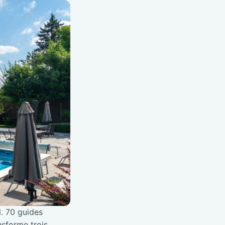
l. 70 guides
nsforme trois