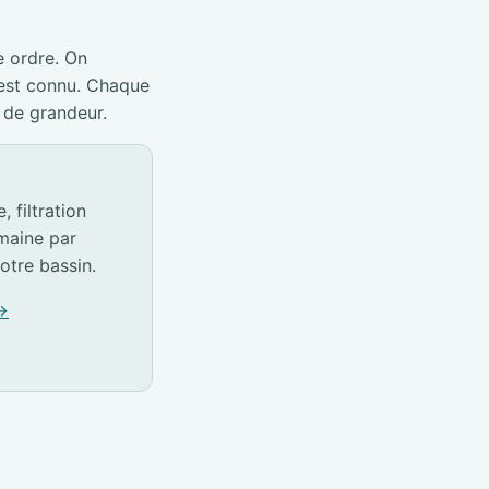
e ordre. On
 est connu. Chaque
 de grandeur.
 filtration
emaine par
otre bassin.
 →