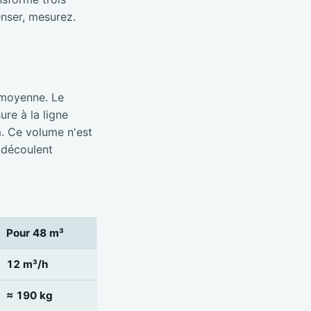
nser, mesurez.
 moyenne. Le
re à la ligne
m. Ce volume n'est
 découlent
Pour 48 m³
12 m³/h
≈ 190 kg