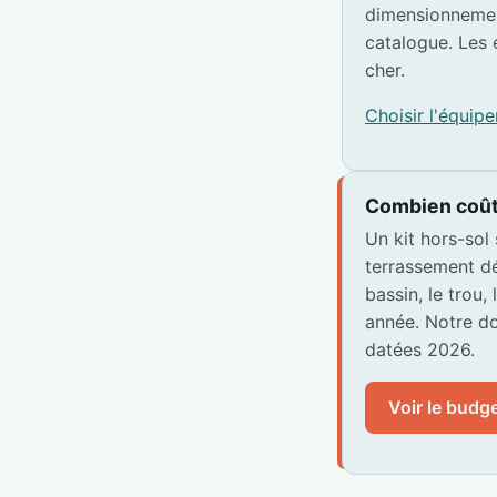
dimensionnemen
catalogue. Les 
cher.
Choisir l'équi
Combien coût
Un kit hors-sol
terrassement dé
bassin, le trou,
année. Notre do
datées 2026.
Voir le budge