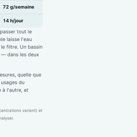
72 g/semaine
14 h/jour
 passer tout le
e laisse l'eau
e filtre. Un bassin
é — dans les deux
sures, quelle que
s usages du
à l'autre, et
entrations varient) et
nalyser.