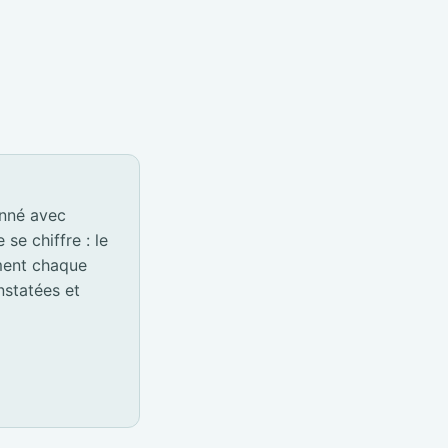
onné avec
e chiffre : le
ement chaque
nstatées et