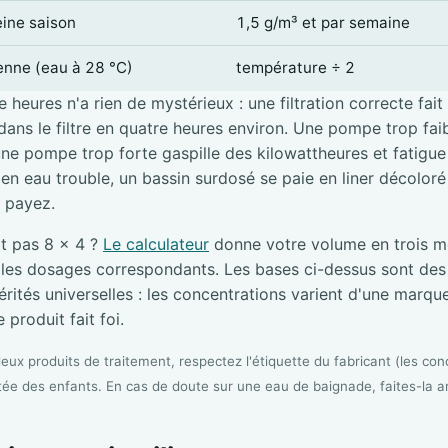
eine saison
1,5 g/m³ et par semaine
ienne (eau à 28 °C)
température ÷ 2
 heures n'a rien de mystérieux : une filtration correcte fait
ans le filtre en quatre heures environ. Une pompe trop faibl
une pompe trop forte gaspille des kilowattheures et fatigue l
e en eau trouble, un bassin surdosé se paie en liner décolor
i payez.
it pas 8 × 4 ?
Le calculateur
donne votre volume en trois me
s les dosages correspondants. Les bases ci-dessus sont de
rités universelles : les concentrations varient d'une marque 
 produit fait foi.
ux produits de traitement, respectez l'étiquette du fabricant (les conc
tée des enfants. En cas de doute sur une eau de baignade, faites-la a