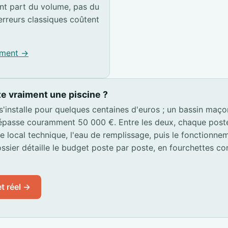
t part du volume, pas du
erreurs classiques coûtent
pement →
e vraiment une piscine ?
 s'installe pour quelques centaines d'euros ; un bassin maç
passe couramment 50 000 €. Entre les deux, chaque poste s
 le local technique, l'eau de remplissage, puis le fonctionn
ssier détaille le budget poste par poste, en fourchettes co
t réel →