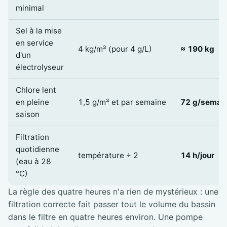
minimal
Sel à la mise
en service
4 kg/m³ (pour 4 g/L)
≈ 190 kg
d'un
électrolyseur
Chlore lent
en pleine
1,5 g/m³ et par semaine
72 g/semai
saison
Filtration
quotidienne
température ÷ 2
14 h/jour
(eau à 28
°C)
La règle des quatre heures n'a rien de mystérieux : une
filtration correcte fait passer tout le volume du bassin
dans le filtre en quatre heures environ. Une pompe