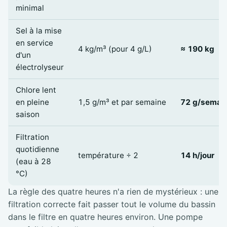
minimal
Sel à la mise
en service
4 kg/m³ (pour 4 g/L)
≈ 190 kg
d'un
électrolyseur
Chlore lent
en pleine
1,5 g/m³ et par semaine
72 g/semai
saison
Filtration
quotidienne
température ÷ 2
14 h/jour
(eau à 28
°C)
La règle des quatre heures n'a rien de mystérieux : une
filtration correcte fait passer tout le volume du bassin
dans le filtre en quatre heures environ. Une pompe