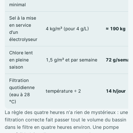
minimal
Sel à la mise
en service
4 kg/m³ (pour 4 g/L)
≈ 190 kg
d'un
électrolyseur
Chlore lent
en pleine
1,5 g/m³ et par semaine
72 g/semai
saison
Filtration
quotidienne
température ÷ 2
14 h/jour
(eau à 28
°C)
La règle des quatre heures n'a rien de mystérieux : une
filtration correcte fait passer tout le volume du bassin
dans le filtre en quatre heures environ. Une pompe