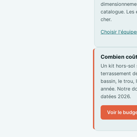
dimensionnemen
catalogue. Les 
cher.
Choisir l'équi
Combien coût
Un kit hors-sol
terrassement dé
bassin, le trou,
année. Notre do
datées 2026.
Voir le budge