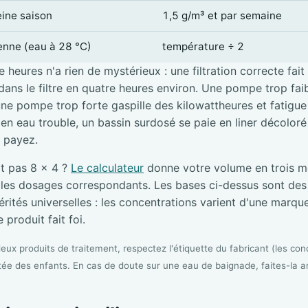
eine saison
1,5 g/m³ et par semaine
ienne (eau à 28 °C)
température ÷ 2
 heures n'a rien de mystérieux : une filtration correcte fait
ans le filtre en quatre heures environ. Une pompe trop faibl
une pompe trop forte gaspille des kilowattheures et fatigue l
e en eau trouble, un bassin surdosé se paie en liner décolor
i payez.
it pas 8 × 4 ?
Le calculateur
donne votre volume en trois me
s les dosages correspondants. Les bases ci-dessus sont de
rités universelles : les concentrations varient d'une marque 
 produit fait foi.
ux produits de traitement, respectez l'étiquette du fabricant (les conc
tée des enfants. En cas de doute sur une eau de baignade, faites-la a