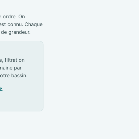
e ordre. On
 est connu. Chaque
 de grandeur.
 filtration
emaine par
otre bassin.
 →