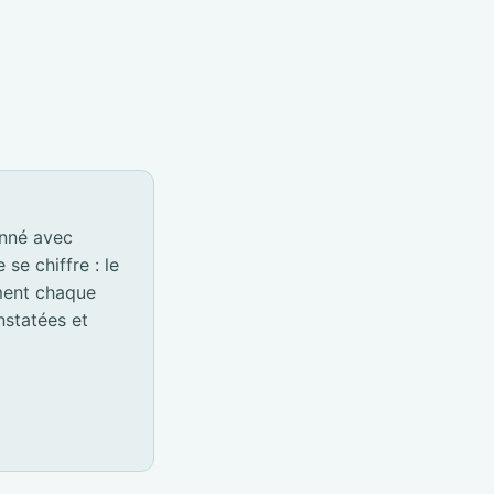
onné avec
e chiffre : le
ement chaque
nstatées et