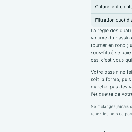
Chlore lent en pl
Filtration quotid
La règle des quatre
volume du bassin d
tourner en rond ; 
sous-filtré se pai
cas, c'est vous qu
Votre bassin ne fa
soit la forme, pui
marché, pas des vé
l'étiquette de votre
Ne mélangez jamais de
tenez-les hors de por