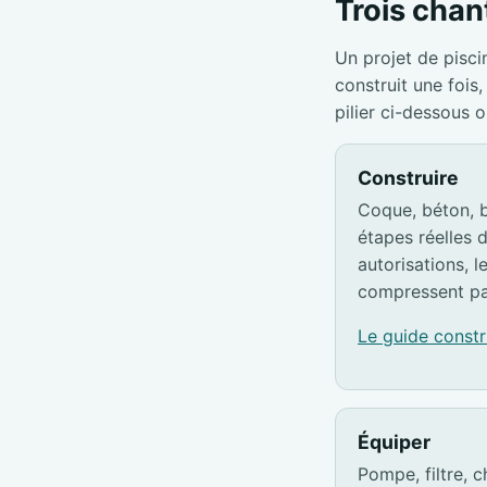
Trois chant
Un projet de pisci
construit une foi
pilier ci-dessous 
Construire
Coque, béton, b
étapes réelles d
autorisations, l
compressent pa
Le guide const
Équiper
Pompe, filtre, c