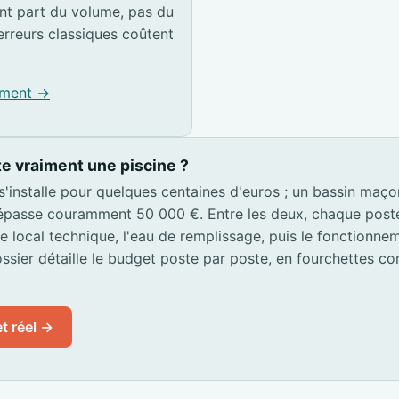
t part du volume, pas du
erreurs classiques coûtent
pement →
e vraiment une piscine ?
 s'installe pour quelques centaines d'euros ; un bassin maç
passe couramment 50 000 €. Entre les deux, chaque poste s
 le local technique, l'eau de remplissage, puis le fonctionn
ssier détaille le budget poste par poste, en fourchettes co
t réel →