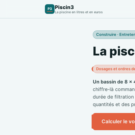
Piscin3
P3
La piscine en litres et en euros
Construire · Entreten
La pisc
Dosages et ordres d
Un bassin de 8 × 
chiffre-là commande
durée de filtration
quantités et des pr
Calculer le v