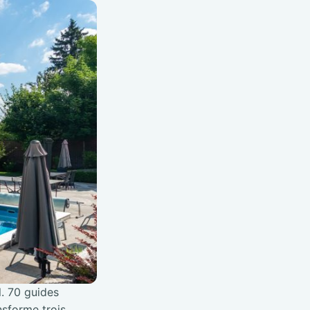
l. 70 guides
nsforme trois