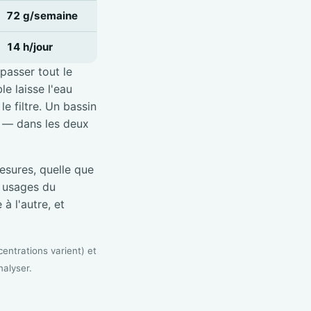
72 g/semaine
14 h/jour
 passer tout le
e laisse l'eau
e filtre. Un bassin
é — dans les deux
sures, quelle que
s usages du
à l'autre, et
entrations varient) et
nalyser.