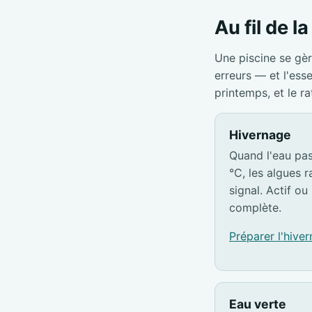
Au fil de l
Une piscine se gèr
erreurs — et l'ess
printemps, et le r
Hivernage
Quand l'eau pa
°C, les algues ra
signal. Actif ou 
complète.
Préparer l'hive
Eau verte