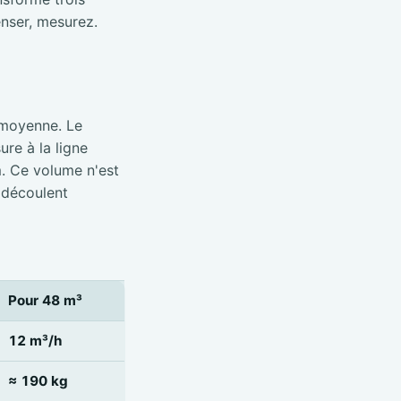
nser, mesurez.
 moyenne. Le
re à la ligne
m. Ce volume n'est
 découlent
Pour 48 m³
12 m³/h
≈ 190 kg