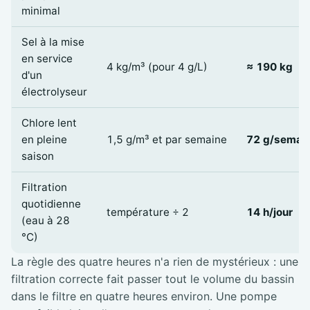
minimal
Sel à la mise
en service
4 kg/m³ (pour 4 g/L)
≈ 190 kg
d'un
électrolyseur
Chlore lent
en pleine
1,5 g/m³ et par semaine
72 g/semai
saison
Filtration
quotidienne
température ÷ 2
14 h/jour
(eau à 28
°C)
La règle des quatre heures n'a rien de mystérieux : une
filtration correcte fait passer tout le volume du bassin
dans le filtre en quatre heures environ. Une pompe