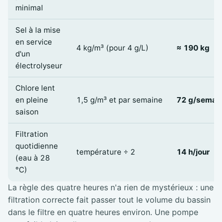
minimal
Sel à la mise
en service
4 kg/m³ (pour 4 g/L)
≈ 190 kg
d'un
électrolyseur
Chlore lent
en pleine
1,5 g/m³ et par semaine
72 g/semai
saison
Filtration
quotidienne
température ÷ 2
14 h/jour
(eau à 28
°C)
La règle des quatre heures n'a rien de mystérieux : une
filtration correcte fait passer tout le volume du bassin
dans le filtre en quatre heures environ. Une pompe