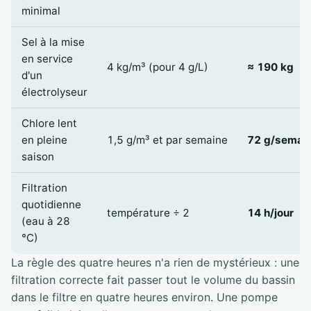
minimal
Sel à la mise
en service
4 kg/m³ (pour 4 g/L)
≈ 190 kg
d'un
électrolyseur
Chlore lent
en pleine
1,5 g/m³ et par semaine
72 g/semai
saison
Filtration
quotidienne
température ÷ 2
14 h/jour
(eau à 28
°C)
La règle des quatre heures n'a rien de mystérieux : une
filtration correcte fait passer tout le volume du bassin
dans le filtre en quatre heures environ. Une pompe