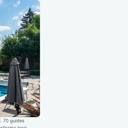
l. 70 guides
nsforme trois