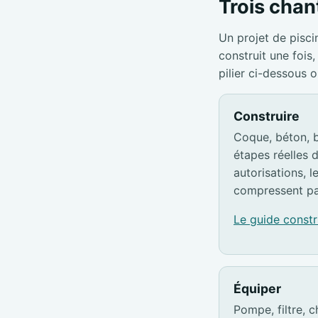
Trois chant
Un projet de pisci
construit une foi
pilier ci-dessous 
Construire
Coque, béton, b
étapes réelles d
autorisations, l
compressent pa
Le guide const
Équiper
Pompe, filtre, c