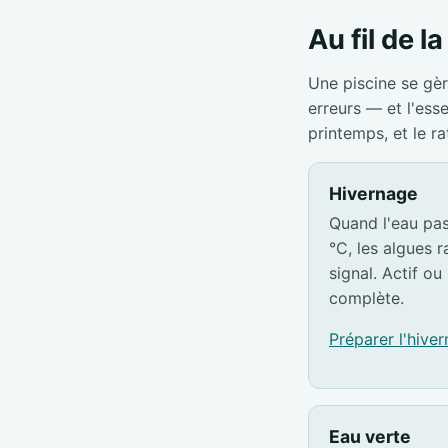
Au fil de l
Une piscine se gèr
erreurs — et l'ess
printemps, et le r
Hivernage
Quand l'eau pa
°C, les algues ra
signal. Actif ou 
complète.
Préparer l'hive
Eau verte