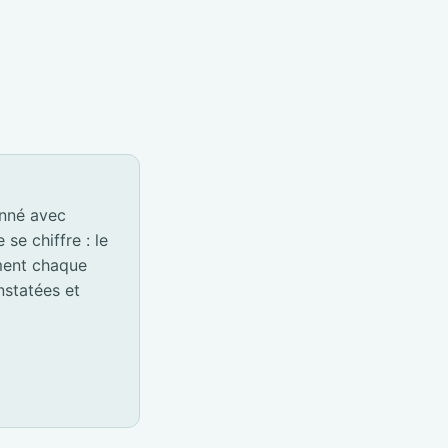
onné avec
e chiffre : le
ement chaque
nstatées et