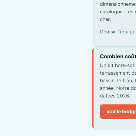
dimensionnemen
catalogue. Les 
cher.
Choisir l'équi
Combien coût
Un kit hors-sol
terrassement dé
bassin, le trou,
année. Notre do
datées 2026.
Voir le budge