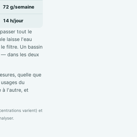
72 g/semaine
14 h/jour
 passer tout le
e laisse l'eau
e filtre. Un bassin
é — dans les deux
sures, quelle que
s usages du
à l'autre, et
entrations varient) et
nalyser.