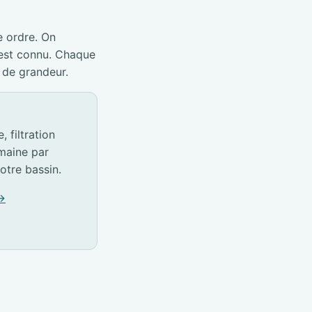
e ordre. On
 est connu. Chaque
 de grandeur.
 filtration
emaine par
otre bassin.
 →