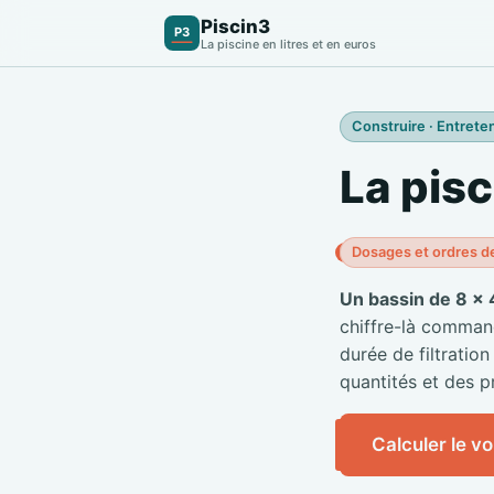
Piscin3
P3
La piscine en litres et en euros
Construire · Entreten
La pisc
Dosages et ordres d
Un bassin de 8 × 
chiffre-là commande
durée de filtration
quantités et des pr
Calculer le v