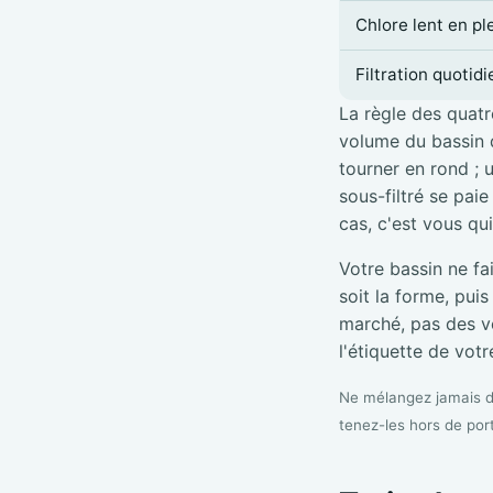
Chlore lent en pl
Filtration quotid
La règle des quatre
volume du bassin d
tourner en rond ; 
sous-filtré se pai
cas, c'est vous qu
Votre bassin ne fa
soit la forme, pui
marché, pas des vé
l'étiquette de votre
Ne mélangez jamais de
tenez-les hors de por