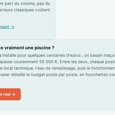
t part du volume, pas du
erreurs classiques coûtent
pement →
e vraiment une piscine ?
 s'installe pour quelques centaines d'euros ; un bassin maç
passe couramment 50 000 €. Entre les deux, chaque poste s
 le local technique, l'eau de remplissage, puis le fonctionn
ssier détaille le budget poste par poste, en fourchettes co
t réel →