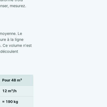
nser, mesurez.
 moyenne. Le
re à la ligne
m. Ce volume n'est
 découlent
Pour 48 m³
12 m³/h
≈ 190 kg