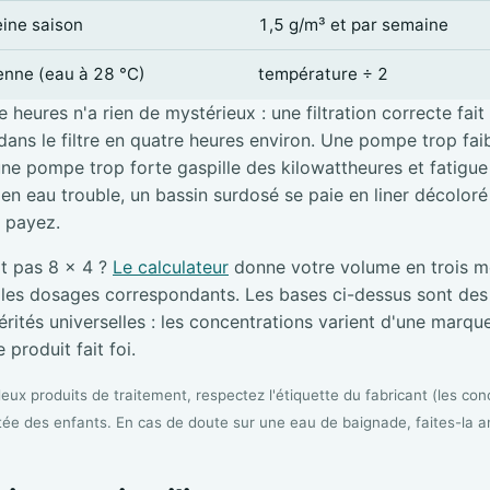
eine saison
1,5 g/m³ et par semaine
ienne (eau à 28 °C)
température ÷ 2
 heures n'a rien de mystérieux : une filtration correcte fait
ans le filtre en quatre heures environ. Une pompe trop faibl
une pompe trop forte gaspille des kilowattheures et fatigue l
e en eau trouble, un bassin surdosé se paie en liner décolor
i payez.
it pas 8 × 4 ?
Le calculateur
donne votre volume en trois me
s les dosages correspondants. Les bases ci-dessus sont de
rités universelles : les concentrations varient d'une marque 
 produit fait foi.
ux produits de traitement, respectez l'étiquette du fabricant (les conc
tée des enfants. En cas de doute sur une eau de baignade, faites-la a