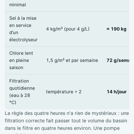
minimal
Sel à la mise
en service
4 kg/m³ (pour 4 g/L)
≈ 190 kg
d'un
électrolyseur
Chlore lent
en pleine
1,5 g/m³ et par semaine
72 g/semai
saison
Filtration
quotidienne
température ÷ 2
14 h/jour
(eau à 28
°C)
La règle des quatre heures n'a rien de mystérieux : une
filtration correcte fait passer tout le volume du bassin
dans le filtre en quatre heures environ. Une pompe