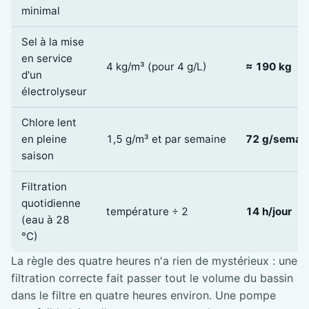
minimal
Sel à la mise
en service
4 kg/m³ (pour 4 g/L)
≈ 190 kg
d'un
électrolyseur
Chlore lent
en pleine
1,5 g/m³ et par semaine
72 g/semai
saison
Filtration
quotidienne
température ÷ 2
14 h/jour
(eau à 28
°C)
La règle des quatre heures n'a rien de mystérieux : une
filtration correcte fait passer tout le volume du bassin
dans le filtre en quatre heures environ. Une pompe