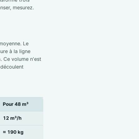
nser, mesurez.
 moyenne. Le
re à la ligne
m. Ce volume n'est
 découlent
Pour 48 m³
12 m³/h
≈ 190 kg