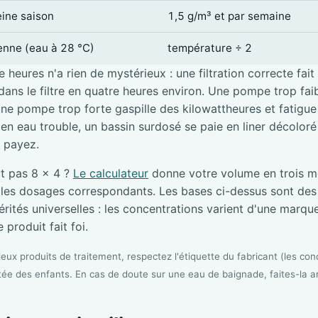
eine saison
1,5 g/m³ et par semaine
ienne (eau à 28 °C)
température ÷ 2
 heures n'a rien de mystérieux : une filtration correcte fait
ans le filtre en quatre heures environ. Une pompe trop faibl
une pompe trop forte gaspille des kilowattheures et fatigue l
e en eau trouble, un bassin surdosé se paie en liner décolor
i payez.
it pas 8 × 4 ?
Le calculateur
donne votre volume en trois me
s les dosages correspondants. Les bases ci-dessus sont de
rités universelles : les concentrations varient d'une marque 
 produit fait foi.
ux produits de traitement, respectez l'étiquette du fabricant (les conc
tée des enfants. En cas de doute sur une eau de baignade, faites-la a