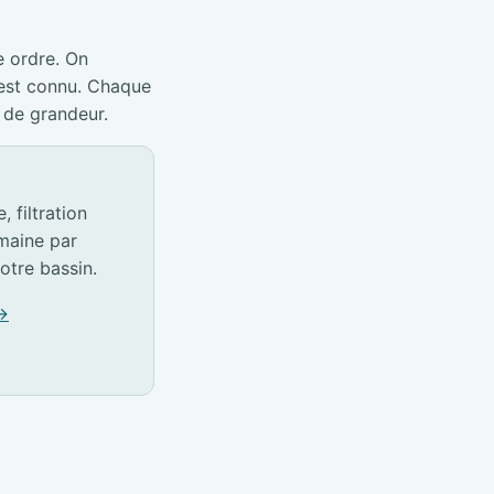
e ordre. On
 est connu. Chaque
 de grandeur.
 filtration
emaine par
otre bassin.
 →