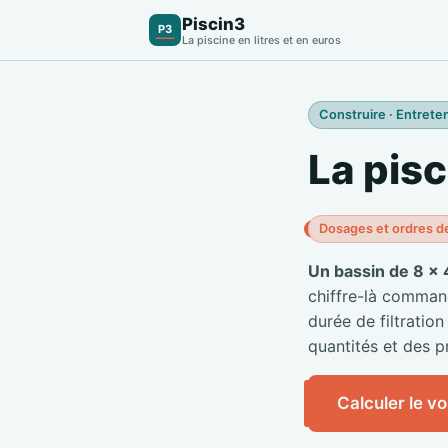
Piscin3
P3
La piscine en litres et en euros
Construire · Entreten
La pisc
Dosages et ordres d
Un bassin de 8 × 
chiffre-là commande
durée de filtration
quantités et des pr
Calculer le v