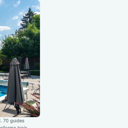
l. 70 guides
nsforme trois