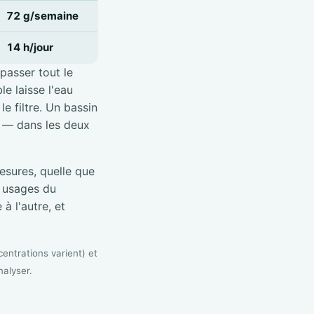
72 g/semaine
14 h/jour
 passer tout le
e laisse l'eau
e filtre. Un bassin
é — dans les deux
sures, quelle que
s usages du
à l'autre, et
entrations varient) et
nalyser.