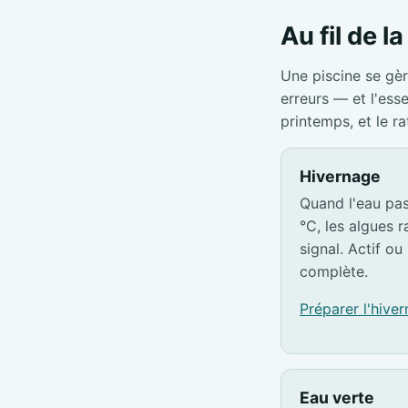
Au fil de l
Une piscine se gèr
erreurs — et l'ess
printemps, et le r
Hivernage
Quand l'eau pa
°C, les algues ra
signal. Actif ou 
complète.
Préparer l'hive
Eau verte