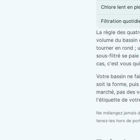
Chlore lent en pl
Filtration quotid
La règle des quatre
volume du bassin d
tourner en rond ; 
sous-filtré se pai
cas, c'est vous qu
Votre bassin ne fa
soit la forme, pui
marché, pas des vé
l'étiquette de votre
Ne mélangez jamais de
tenez-les hors de por