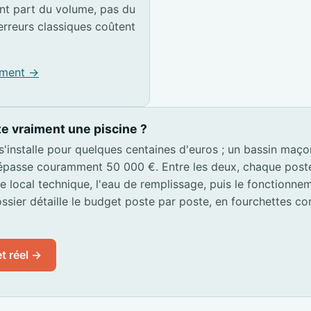
t part du volume, pas du
erreurs classiques coûtent
pement →
e vraiment une piscine ?
 s'installe pour quelques centaines d'euros ; un bassin maç
passe couramment 50 000 €. Entre les deux, chaque poste s
 le local technique, l'eau de remplissage, puis le fonctionn
ssier détaille le budget poste par poste, en fourchettes co
t réel →