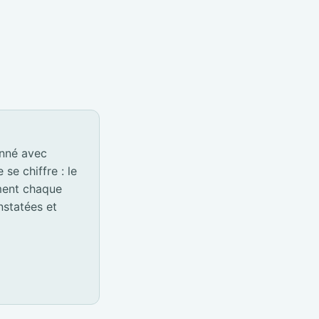
onné avec
e chiffre : le
ement chaque
nstatées et