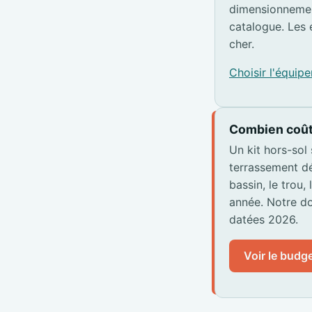
dimensionnemen
catalogue. Les 
cher.
Choisir l'équi
Combien coût
Un kit hors-sol
terrassement dé
bassin, le trou,
année. Notre do
datées 2026.
Voir le budge