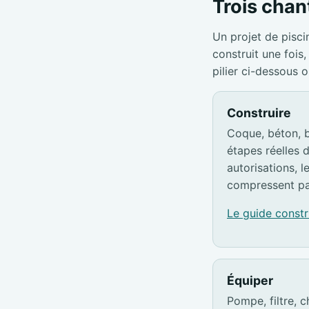
Trois chant
Un projet de pisci
construit une foi
pilier ci-dessous 
Construire
Coque, béton, b
étapes réelles d
autorisations, l
compressent pa
Le guide const
Équiper
Pompe, filtre, c