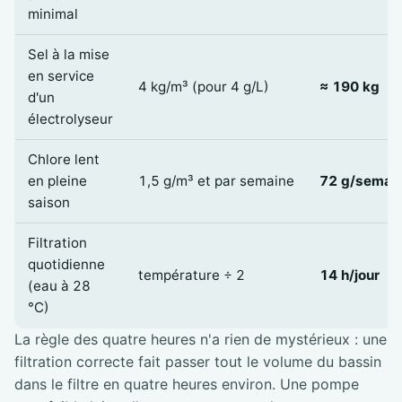
minimal
Sel à la mise
en service
4 kg/m³ (pour 4 g/L)
≈ 190 kg
d'un
électrolyseur
Chlore lent
en pleine
1,5 g/m³ et par semaine
72 g/semai
saison
Filtration
quotidienne
température ÷ 2
14 h/jour
(eau à 28
°C)
La règle des quatre heures n'a rien de mystérieux : une
filtration correcte fait passer tout le volume du bassin
dans le filtre en quatre heures environ. Une pompe