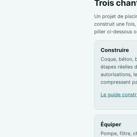
Trois chant
Un projet de pisci
construit une foi
pilier ci-dessous 
Construire
Coque, béton, b
étapes réelles d
autorisations, l
compressent pa
Le guide const
Équiper
Pompe, filtre, c