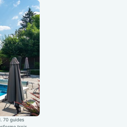
l. 70 guides
nsforme trois