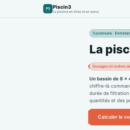
Piscin3
P3
La piscine en litres et en euros
Construire · Entreten
La pisc
Dosages et ordres d
Un bassin de 8 × 
chiffre-là commande
durée de filtration
quantités et des pr
Calculer le v