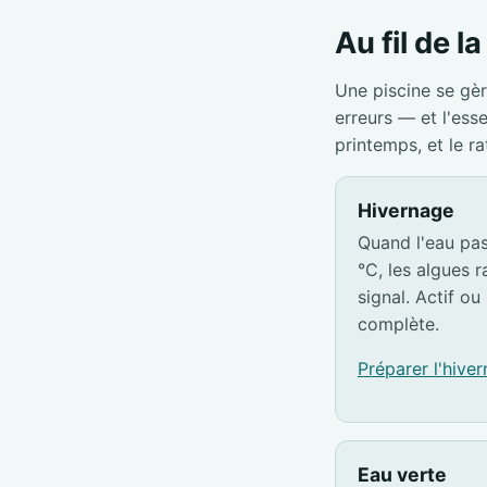
Au fil de l
Une piscine se gèr
erreurs — et l'ess
printemps, et le r
Hivernage
Quand l'eau pa
°C, les algues ra
signal. Actif ou 
complète.
Préparer l'hive
Eau verte