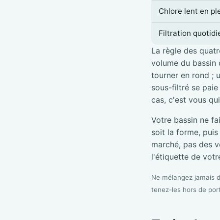
Chlore lent en pl
Filtration quotid
La règle des quatre
volume du bassin d
tourner en rond ; 
sous-filtré se pai
cas, c'est vous qu
Votre bassin ne fa
soit la forme, pui
marché, pas des vé
l'étiquette de votre
Ne mélangez jamais de
tenez-les hors de por