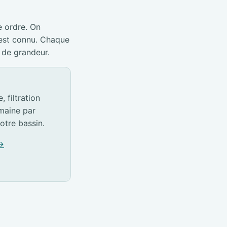
e ordre. On
 est connu. Chaque
 de grandeur.
 filtration
emaine par
otre bassin.
 →