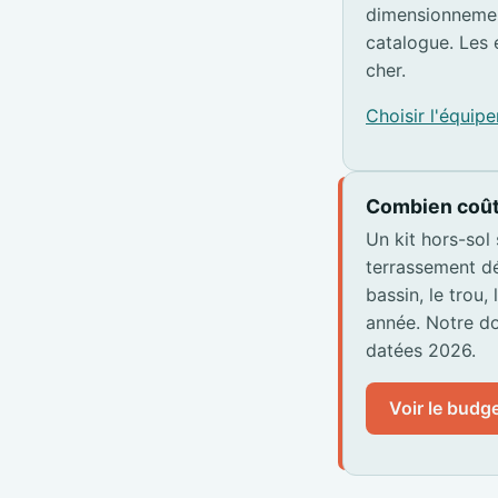
dimensionnemen
catalogue. Les 
cher.
Choisir l'équi
Combien coût
Un kit hors-sol
terrassement dé
bassin, le trou,
année. Notre do
datées 2026.
Voir le budge