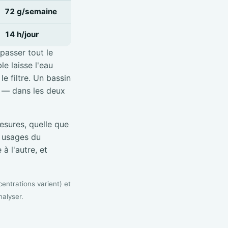
72 g/semaine
14 h/jour
 passer tout le
e laisse l'eau
e filtre. Un bassin
é — dans les deux
sures, quelle que
s usages du
à l'autre, et
entrations varient) et
nalyser.