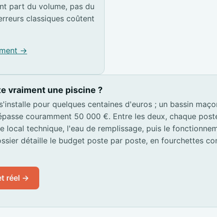
t part du volume, pas du
erreurs classiques coûtent
pement →
e vraiment une piscine ?
 s'installe pour quelques centaines d'euros ; un bassin maç
passe couramment 50 000 €. Entre les deux, chaque poste s
 le local technique, l'eau de remplissage, puis le fonctionn
ssier détaille le budget poste par poste, en fourchettes co
t réel →