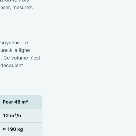
nser, mesurez.
 moyenne. Le
re à la ligne
m. Ce volume n'est
 découlent
Pour 48 m³
12 m³/h
≈ 190 kg