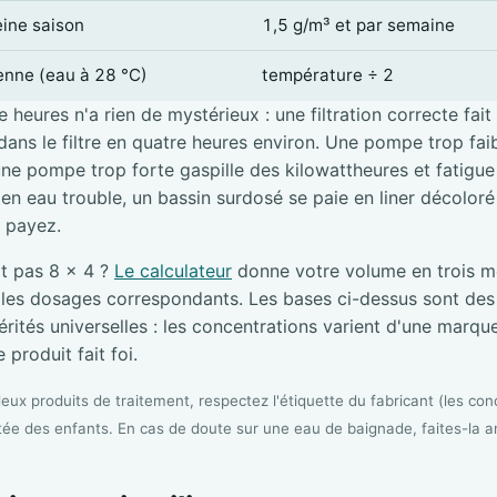
eine saison
1,5 g/m³ et par semaine
ienne (eau à 28 °C)
température ÷ 2
 heures n'a rien de mystérieux : une filtration correcte fait
ans le filtre en quatre heures environ. Une pompe trop faibl
une pompe trop forte gaspille des kilowattheures et fatigue l
e en eau trouble, un bassin surdosé se paie en liner décolor
i payez.
it pas 8 × 4 ?
Le calculateur
donne votre volume en trois me
s les dosages correspondants. Les bases ci-dessus sont de
rités universelles : les concentrations varient d'une marque 
 produit fait foi.
ux produits de traitement, respectez l'étiquette du fabricant (les conc
tée des enfants. En cas de doute sur une eau de baignade, faites-la a