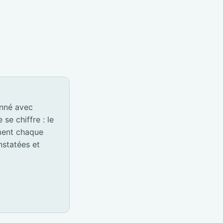
onné avec
e chiffre : le
ement chaque
nstatées et